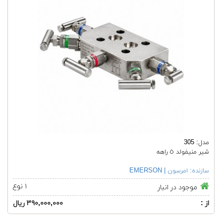
مدل: 305
شیر منیفولد ٥ راهه
سازنده:
امرسون | EMERSON
۱ نوع
موجود در انبار
از :
۳۹۰,۰۰۰,۰۰۰ ریال