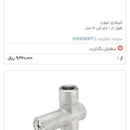
کپیلاری تیوپ
طول: از ١ متر الی ١٠ متر
سازنده:
اشکرافت | ASHCROFT
سفارش بگذارید
از :
۹,۲۶۰,۰۰۰ ریال