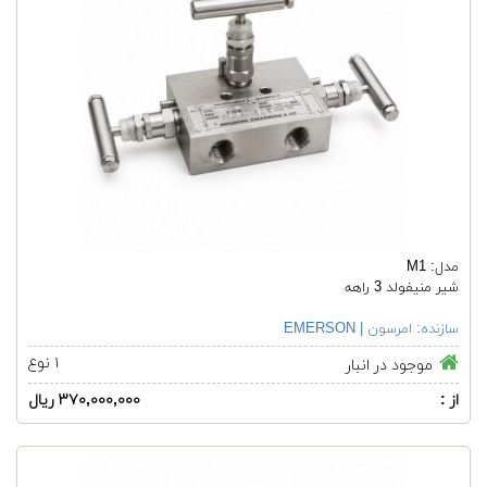
مدل: M1
شیر منیفولد 3 راهه
سازنده:
امرسون | EMERSON
۱ نوع
موجود در انبار
از :
۳۷۰,۰۰۰,۰۰۰ ریال