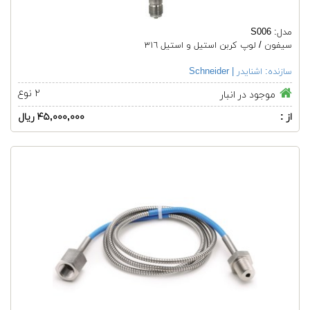
مدل: S006
سیفون / لوپ کربن استیل و استیل ٣١٦
سازنده:
اشنایدر | Schneider
۲ نوع
موجود در انبار
از :
۴۵,۰۰۰,۰۰۰ ریال