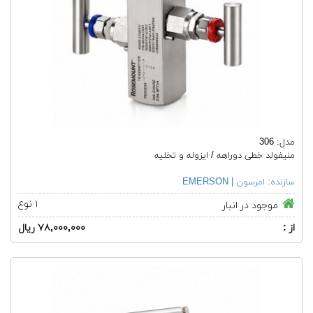
مدل: 306
منیفولد خطی دوراهه / ایزوله و تخلیه
سازنده:
امرسون | EMERSON
۱ نوع
موجود در انبار
از :
۷۸,۰۰۰,۰۰۰ ریال