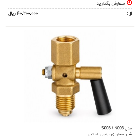
سفارش بگذارید
از :
۴۰,۲۰۰,۰۰۰ ریال
مدل S003 / N003
شیر سماوری برنجی، استیل