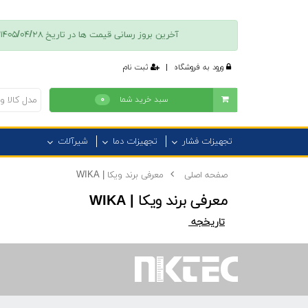
آخرین بروز رسانی قیمت ها در تاريخ ۱۴۰۵/۰۴/۲۸ انجام شده است + پس از تکمیل فرایند ثبت نام امکان دسترسی به فهرست موجودی کالا، قیمت و تخفیفات فروش امکان پذیر است + جهت كسب اطلاعات بيشتر با همراه ٠٩٠١١٠١٣٧٣٦ تماس بگیرید.
ورود به فروشگاه
|
ثبت نام
سبد خرید شما
۰
تجهیزات فشار
تجهیزات دما
شیرآلات
صفحه اصلی
معرفی برند ویکا | WIKA
معرفی برند ویکا | WIKA
تاریخجه