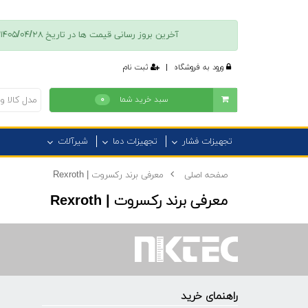
آخرین بروز رسانی قیمت ها در تاريخ ۱۴۰۵/۰۴/۲۸ انجام شده است + پس از تکمیل فرایند ثبت نام امکان دسترسی به فهرست موجودی کالا، قیمت و تخفیفات فروش امکان پذیر است + جهت كسب اطلاعات بيشتر با همراه ٠٩٠١١٠١٣٧٣٦ تماس بگیرید.
ورود به فروشگاه
|
ثبت نام
سبد خرید شما
۰
تجهیزات فشار
تجهیزات دما
شیرآلات
صفحه اصلی
معرفی برند رکسروت | Rexroth
معرفی برند رکسروت | Rexroth
راهنمای خرید