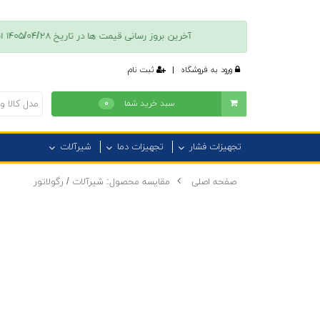
آخرین بروز رسانی قیمت ها در تاريخ ۱۴۰۵/۰۴/۲۸ انجام شده است + پس از تکمیل فرایند ثبت نام امکان دسترسی به فهرست موجودی کالا، قیمت و تخفیفات فروش امکان پذیر است + جهت كسب اطلاعات بيشتر با همراه ٠٩٠١١٠١٣٧٣٦ تماس بگیرید.
ورود به فروشگاه
|
ثبت نام
سبد خرید شما
۰
تجهیزات فشار
تجهیزات دما
شیرآلات
صفحه اصلی
مقایسه محصول: شیرآلات / رگولاتور