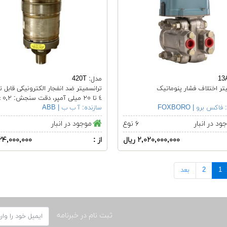
مدل: 420T
تر اختلاف فشار پنوماتیک
ترانسمیتر ضد انفجار الکترونیکی قابل 
٤ تا ٢٠ میلی آمپر، دقت سنجش: ٠٬٢ ±
فاکس برو | FOXBORO
سازنده:
آ ب ب | ABB
ود در انبار
۶ نوع
موجود در انبار
۲,۰۲۰,۰۰۰,۰۰۰ ریال
از :
۶۲۴,۰۰۰,۰۰۰ ری
1
2
بعد
ثبت نام در خبرنامه