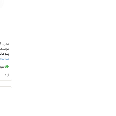
مدل: 11DM
ترانسمی
پتومات
سازنده:
موج
از :