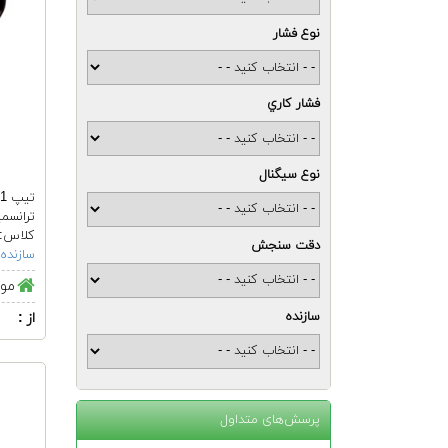
نوع فشار
فشار كاري
نوع سيگنال
تیپ DMU 01
ترانسم
کلاس: ١.٠ / .٥
دقت سنجش
سازنده:
موج
سازنده
از :
پرسش‌های متداول