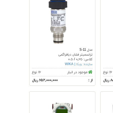
مدل S-11
ترانسمیتر فشار، دیافراگمی
کلاس: ٠٬٢٥ / ٠.٥
سازنده:
ویکا | WIKA
۱۶ نوع
موجود در انبار
۱۶ نوع
ال
از :
۶۵۲,۰۰۰,۰۰۰ ریال