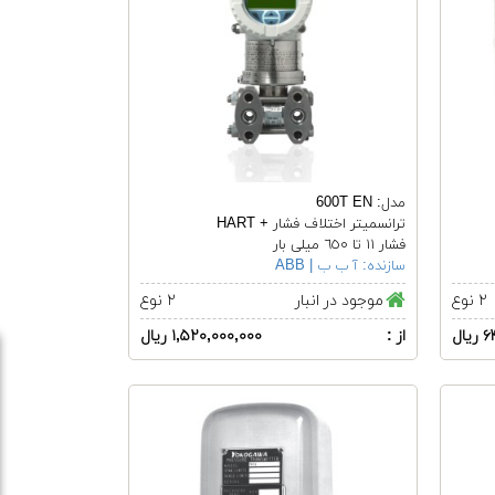
مدل: 600T EN
ترانسمیتر اختلاف فشار + HART
فشار ١١ تا ٦٥٠ میلی بار
سازنده:
آ ب ب | ABB
۲ نوع
موجود در انبار
۲ نوع
ال
از :
۱,۵۲۰,۰۰۰,۰۰۰ ریال