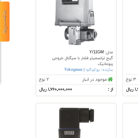
علاقه‌مندی‌ها
مدل: Y/11GM
گیج ترانسمیتر فشار با سیگنال خروجی
پنوماتیک
سازنده:
یوکوگاوا | Yokogawa
۳ نوع
موجود در انبار
۲ نوع
ال
از :
۱,۶۶۰,۰۰۰,۰۰۰ ریال