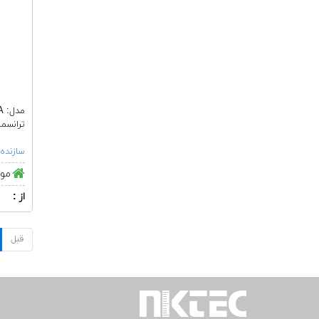
مدل: 13A
ترانسمی
سازنده:
موج
از :
قبل