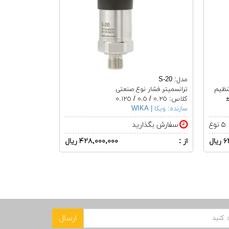
مدل: S-20
تنظیم
ترانسمیتر فشار نوع صنعتی
کلاس: ٠.٢٥ / ٠.٥ / ٠.١٢٥
سازنده:
ویکا | WIKA
۵ نوع
سفارش بگذارید
ال
از :
۴۲۸,۰۰۰,۰۰۰ ریال
ارسال