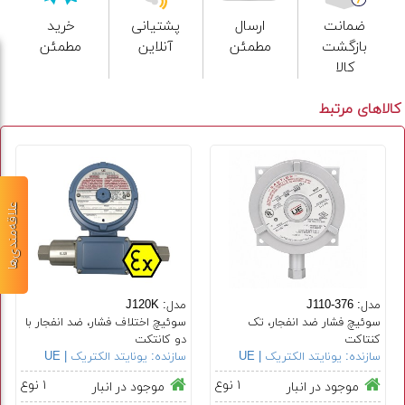
ضمانت
ارسال
پشتیانی
خرید
بازگشت
مطمئن
آنلاین
مطمئن
کالا
کالاهای مرتبط
علاقه‌مندی‌ها
مدل: J110-376
مدل: J120K
سوئیچ فشار ضد انفجار، تک
سوئیچ اختلاف فشار، ضد انفجار با
کنتاکت
دو کانتکت
سازنده:
یونایتد الکتریک | UE
سازنده:
یونایتد الکتریک | UE
۱ نوع
۱ نوع
موجود در انبار
موجود در انبار