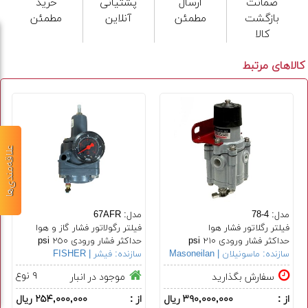
ضمانت
ارسال
پشتیانی
خرید
بازگشت
مطمئن
آنلاین
مطمئن
کالا
کالاهای مرتبط
علاقه‌مندی‌ها
مدل: 4-78
مدل: 67AFR
فیلتر رگلاتور فشار هوا
فیلتر رگولاتور فشار گاز و هوا
حداکثر فشار ورودی ٢١٠ psi
حداکثر فشار ورودی ٢٥٠ psi
سازنده:
ماسونیلان | Masoneilan
سازنده:
فیشر | FISHER
۹ نوع
سفارش بگذارید
موجود در انبار
از :
۳۹۰,۰۰۰,۰۰۰ ریال
از :
۲۵۴,۰۰۰,۰۰۰ ریال