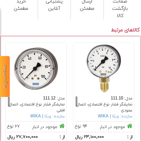
ضمانت
ارسال
پشتیانی
خرید
بازگشت
مطمئن
آنلاین
مطمئن
کالا
کالاهای مرتبط
علاقه‌مندی‌ها
مدل: 111.10
مدل: 111.12
نمایشگر فشار نوع اقتصادی، اتصال
نمایشگر فشار نوع اقتصادی، اتصال
عمودی
افقی
سازنده:
ویکا | WIKA
سایز صفحه: ٤٠، ٥٠، ٦٣، ٨٠، ١٠٠،
سازنده:
ویکا | WIKA
سایز صفحه: ٤٠، ٥٠، ٦٣، ٨٠، ١٠٠
١٦٠ میلی متر
میلی متر
۹۴ نوع
۶۷ نوع
موجود در انبار
موجود در انبار
از :
۲۳,۱۰۰,۰۰۰ ریال
از :
۲۷,۷۰۰,۰۰۰ ریال