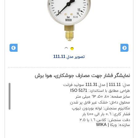
تصویر مدل 111.11
نمایشگر فشار جهت مصارف جوشکاری، هوا برش
مدل: 111.11 | مدل 111.31 سولید فرانت
طراحی مطابق با استاندارد: ISO 5171
سایز صفحه: ٤٠، ٥٠، ٦٣ میلی متر
محلول داخل: خشک غیر قابل پر شدن
مکانیزم سنجش: لوله بوردون تیوپ
فشار کاری: ٠.٦ بار الی ٤٠٠ بار
دقت سنجش: کلاس ١.٦ یا ٢.٥
سازنده:
ویکا | WIKA
جنس بدنه: استیل آبکاری شده رنگ طلایی، استیل
جنس اتصال: برنجی
موقعیت اتصال: فقط عمودی