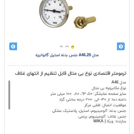
مدل A46.20 جنس بدنه استیل گالوانیزه
ترمومتر اقتصادی نوع بی متال قابل تنظیم از انتهای غلاف
مدل A46
نوع مکانیزم» بی متال
سایز صفحه نمایشگر: ٥٠، ٦٣، ٨٠، ١٠٠ میلی متر
دامنه دما: از ٣٠- الی ٢٠٠ درجه سانتی گراد
موقعیت اتصال: افقی مرکز
جنس بدنه: آلومینیوم، استیل، پلاستیک مشکی
جنس غلاف: آلومینیوم، برنجی
سازنده:
ویکا | WIKA
طول غلاف: از ٤٠ الی ١٦٠ میلی متر
دقت سنجش: کلاس ٢