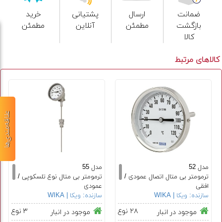
ضمانت
ارسال
پشتیانی
خرید
بازگشت
مطمئن
آنلاین
مطمئن
کالا
کالاهای مرتبط
علاقه‌مندی‌ها
مدل 52
مدل 55
ترمومتر بی متال اتصال عمودی /
ترمومتر بی متال نوع تلسکوپی /
افقی
عمودی
سازنده:
ویکا | WIKA
سایز صفحه از ٢٥ الی ١٦٠ میلی
سازنده:
ویکا | WIKA
سایز صفحه ٦٣، ١٠٠ و ١٦٠ میلی
متر
متر
۲۸ نوع
۳ نوع
موجود در انبار
موجود در انبار