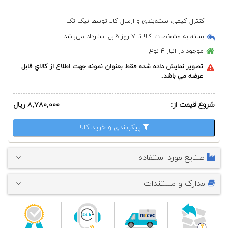
مراجعه نمائید و یا به کاتالوگ شرکت سازنده مراجعه نمائید.
جنس: فولاد ضد زنگ ٣١٦ / ٣٠٤ / هستلوی / مونل و غیره
کنترل کیفی، بسته‌بندی و ارسال کالا توسط نیک تک
اتصال به ترمومتر: رزوه مادگی یا نری
اتصال به خط: رزوه نری
بسته به مشخصات کالا تا ۷ روز قابل استرداد می‌باشد
طول غلاف از ٥٠ الی ٩٩٩ میلی متر
موجود در انبار
۴ نوع
قطر سنسور داخلی: از ۶.۶ الی ١١.١ میلی متر
تصوير نمايش داده شده فقط بعنوان نمونه جهت اطلاع از كالاي قابل
عرضه مي باشد.
شروع قیمت از:
۸,۷۸۰,۰۰۰ ریال
پیکربندی و خرید کالا
صنایع مورد استفاده
مدارک و مستندات