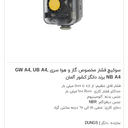
سوئیچ فشار مخصوص گاز و هوا سری GW A4, UB A4,
NB A4 برند دانگز کشور آلمان
فشار قابل تنظیم: از ٠٬٤ تا ٥٠٠ میلی بار
حداکثر فشار کاری ٥٠٠/ ٦٠٠میلی بار
جنس بدنه: آلومینیوم
جنس دیافراگم: NBR
دمای کاری: منفی ١٥ الی ٦٠ درجه سانتی گراد
سازنده:
دانگز | DUNGS