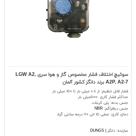
سوئیچ اختلاف فشار مخصوص گاز و هوا سری LGW A2,
A2P, A2-7 برند دانگز کشور آلمان
فشار قابل تنظیم: از ٠.٤ میلی بار تا ١٥٠ میلی بار
حداکثر فشار کاری ٥٠٠میلی بار
جنس بدنه: پلی کربنات
جنس دیافراگم: NBR
دمای کاری: منفی ١٥ الی ٧٠ درجه سانتی گراد
سازنده:
دانگز | DUNGS